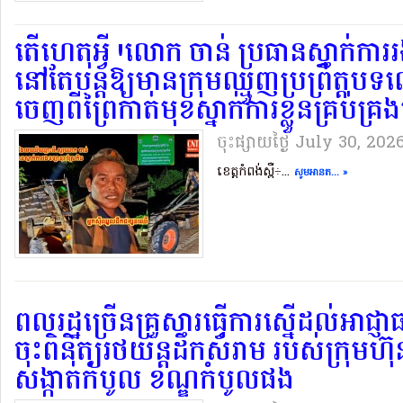
តើហេតុអ្វី.!លោក ចាន់ ប្រធានស្នាក់ការ
នៅតែបន្តឱ្យមានក្រុមឈ្មួញប្រព្រឹត្តប
ចេញពីព្រៃកាត់មុខស្នាក់ការខ្លួនគ្រប់គ្
ចុះផ្សាយថ្ងៃ​ July 30, 202
ខេត្តកំពង់ស្ពឺ÷...
សូមអានត... »
ពលរដ្ឋច្រើនគ្រួសារធ្វើការស្នើដល់អាជ្ញា
ចុះពិនិត្យរថយន្តដឹកសំរាម របស់ក្រុមហ៊ុន
សង្កាត់កំបូល ខណ្ឌកំបូលផង