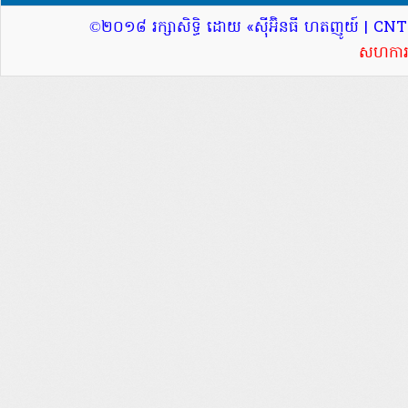
©២០១៨ រក្សាសិទ្ធិ ដោយ «ស៊ីអ៊ិនធី ហតញូយ៍ | CNT
សហការផ្