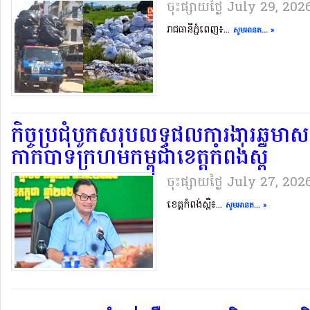
ចុះផ្សាយថ្ងៃ​ July 29, 202
រាជធានីភ្នំពេញ៖...
សូមអានត... »
កិច្ចប្រជុំបូកសរុបលទ្ធផលការងារឆមា
កាកបាទក្រហមកម្ពុជាខេត្តកំពង់ស្ពឺ
ចុះផ្សាយថ្ងៃ​ July 27, 202
ខេត្តកំពង់ស្ពឺ៖...
សូមអានត... »