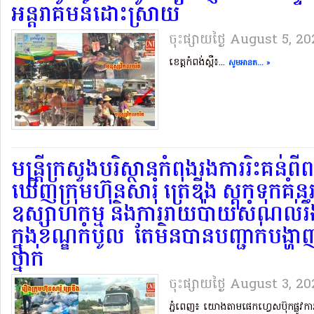
អន្តរាគមន៍ដោះស្រាយ
ចុះផ្សាយថ្ងៃ​ August 5, 2
ខេត្តកំពង់ស្ពឺ៖...
សូមអានត... »
មន្ត្រីក្រសួងបរិស្ថានកំពុងរងការរិះគន់
ឃើញក្រុមហ៊ុនសារុំ ត្រេឌីង ស្តុកទុកគ
ឧស្សាហកម្ម និងការរាយប៉ាយសំណល់រឹ
ក្នុងខណ្ឌកំបូល តែមិនបានបញ្ជាក់បង្
ថ្នាក់
ចុះផ្សាយថ្ងៃ​ August 3, 2
ភ្នំពេញ៖ យោងតាមផេកហ្វេសប៊ុកផ្លូវការ