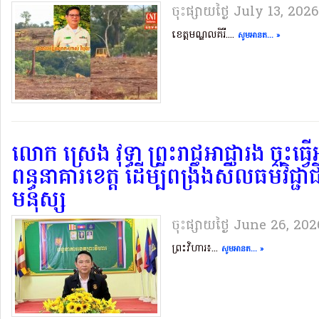
ចុះផ្សាយថ្ងៃ​ July 13, 2026
ខេត្តមណ្ឌលគិរី....
សូមអានត... »
លោក ស្រេង វុទ្ធា ព្រះរាជអាជ្ញារង ចុះធ្វ
ពន្ធនាគារខេត្ត ដើម្បីពង្រឹងសីលធម៌វិជ្ជា
មនុស្ស
ចុះផ្សាយថ្ងៃ​ June 26, 20
ព្រះវិហារ៖...
សូមអានត... »