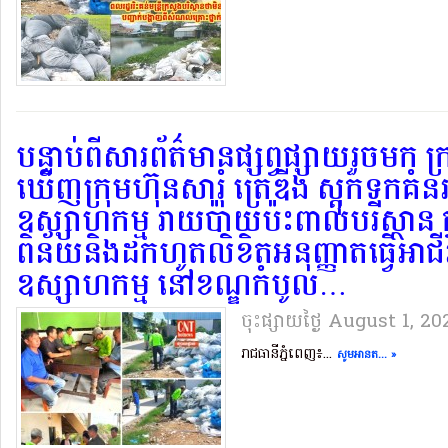
បន្ទាប់ពីសារព័ត៌មានផ្សព្វផ្សាយរួចមក ក
ឃើញក្រុមហ៊ុនសារុំ ត្រេឌីង ស្តុកទុកគ
ឧស្សាហកម្ម រាយប៉ាយប៉ះពាល់បរិស្ថាន ក
ពិន័យនិងដកហូតលិខិតអនុញ្ញាតធ្វើអាជ
ឧស្សាហកម្ម.នៅខណ្ឌកំបូល…
ចុះផ្សាយថ្ងៃ​ August 1, 2
រាជធានីភ្នំពេញ៖...
សូមអានត... »