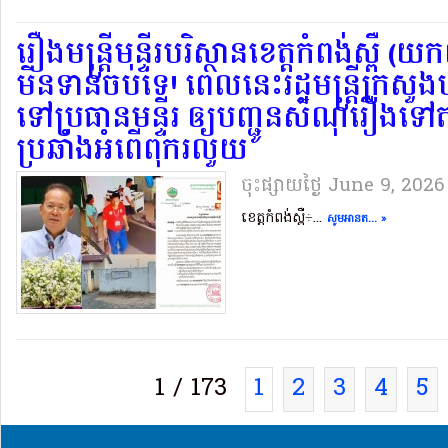
រឿងមន្ត្រីមន្ទីរបរិស្ថានខេត្តកំពង់ស្ពឺ
មិនទាន់ចប់ទេ! ពេលនេះរដ្ឋមន្ត្រីក្រសួ
ទៅប្រធានមន្ទីរ ឲ្យបញ្ជូនសំណុំរឿងទៅ
ប្រឆាំងអំពើពុករលួយ..
ចុះផ្សាយថ្ងៃ​ June 9, 2026
ខេត្តកំពង់ស្ពឺ÷...
សូមអានត... »
1 / 173
1
2
3
4
5