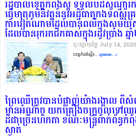
រដ្ឋបាលខេត្តកំពង់ស្ពឺ ទទួលបដិសណ្ឋារក
ធ្វើមាតុភូមិនិវត្តន៍នូវអដ្ឋិធាតុកងទ័ពស្ម័គ
ការវៀតណាមដែលបានពលីក្នុងសម័យសង្រ
ដែលបានរុករកជីកគាស់ក្នុងរដូវប្រាំង
ចុះផ្សាយថ្ងៃ​ July 14, 202
ខេត្តកំពង់ស្ពឺ៖...
សូមអានត... »
ព្រៃឈើត្រូវបានបំផ្លាញ់យ៉ាងរង្គាល ព
មានអំណាច យកគ្រឿងចក្រចូលទៅឈ
ដីជាច្រើនហិកតា ខណៈមន្ត្រីពាក់ព័ន្ធកំ
ស្ងាត់..