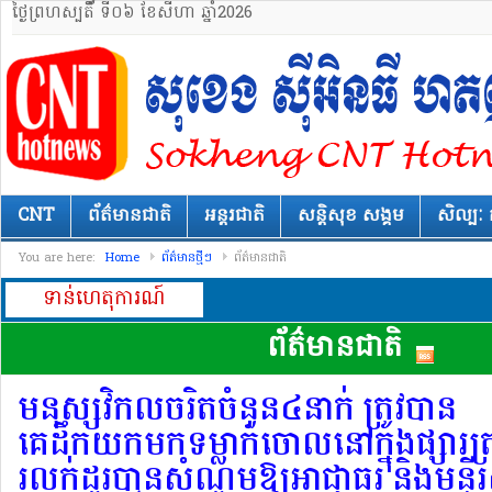
ថ្ងៃព្រហស្បតិ៍័ ទី០៦ ខែសីហា ឆ្នាំ2026
CNT
ព័ត៌មានជាតិ
អន្តរជាតិ
សន្តិសុខ សង្គម
សិល្បៈ 
You are here:
Home
ព័ត៌មានថ្មីៗ
ព័ត៌មានជាតិ
ទាន់ហេតុការណ៍
ព័ត៌មានជាតិ
មនុស្សវិកលចរិតចំនួន៤នាក់ ត្រូវបាន
គេដឹកយកមកទម្លាក់ចោលនៅក្នុងផ្សារត្រ
រលក់ដូរបានសំណូមឱ្យអាជ្ញាធរ និងមន្ទីរ