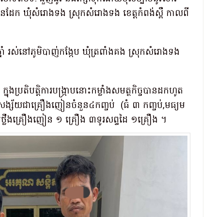
្កានដែក ឃុំសំរោងទង ស្រុកសំរោងទង ខេត្តកំពង់ស្ពឺ កាលពី
ាំ រស់នៅភូមិបាញ់កង្កែប ឃុំត្រពាំងគង ស្រុកសំរោងទង
ប្រតិបត្តិការបង្រ្កាបនោះកម្លាំងសមត្ថកិច្ចបានដកហូត
លាសង្ស័យជាគ្រឿងញៀនចំនួន៤កញ្ចប់ (ធំ ៣ កញ្ចប់,មធ្យម
ាប់ថ្លឹងគ្រឿងញៀន ១ គ្រឿង ៣ទូរសព្ទដៃ ១គ្រឿង ។