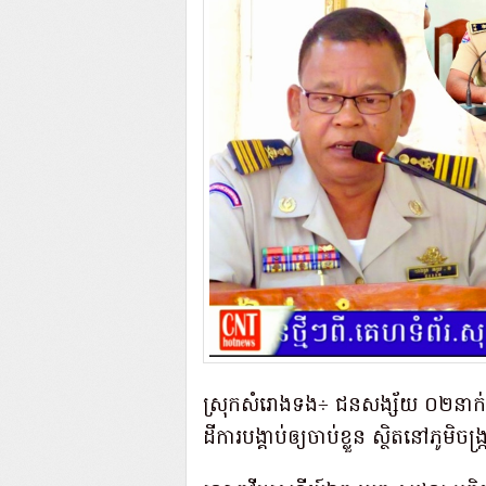
ស្រុកសំរោងទង÷ ជនសង្ស័យ ០២នាក់ត្
ដីការបង្គាប់ឲ្យចាប់ខ្លួន ស្ថិតនៅភូមិ