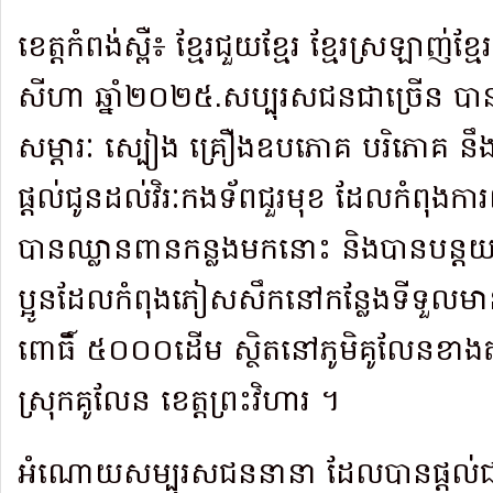
ខេត្តកំពង់ស្ពឺ៖ ខ្មែរជួយខ្មែរ ខ្មែរស្រឡាញ់ខ្ម
សីហា ឆ្នាំ២០២៥.សប្បុរសជនជាច្រើន 
សម្តារៈ ស្បៀង គ្រឿងឧបភោគ បរិភោគ នឹង
ផ្តល់ជូនដល់វិរៈកងទ័ពជួរមុខ ដែលកំពុង
បានឈ្លានពានកន្លងមកនោះ និងបានបន្ត
ប្អូនដែលកំពុងភៀសសឹកនៅកន្លែងទីទួលមានសុ
ពោធិ៍ ៥០០០ដើម ស្ថិតនៅភូមិគូលែនខាងត្ប
ស្រុកគូលែន ខេត្តព្រះវិហារ ។
អំណោយសម្បុរសជននានា ដែលបានផ្ដល់ជាស