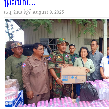
ព្រះវិហារ…
ចេញផ្សាយ
ថ្ងៃទី August 9, 2025