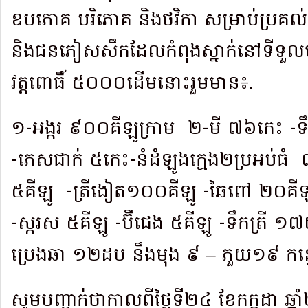
ឧបភោគ បរិភោគ និងថវិកា សម្រាប់ប្រគល
និងជនភៀសសឹកដែលកំពុងស្នាក់នៅទីទួលមាន
វត្តពោធិ៍ ៥០០០ដើមនោះរួមមាន៖.
១-អង្ករ ៩០០គីឡូក្រាម ២-មី ៧៦កេះ -ទ
-ភេសជាក់ ៥កេះ-នំដំឡូងក្មេង២ប្រអប់ធ
៥គីឡូ -ត្រីងៀត១០០គីឡូ -ឆៃពៅ ២០គីឡូ
-ស្ករស ៥គីឡូ -ប៊ីជេង ៥គីឡូ -ទឹកត្រី ១៧យ
ប្រេងឆា ១២ដប នឹងមុង ៩ – ភួយ១៩ កន
សូមបញ្ជាក់ថាកាលពីថ្ងៃទី២៤ ខែកក្កដា ឆ