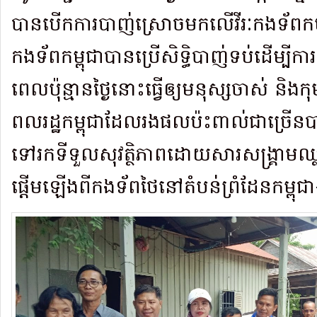
បានបើកការបាញ់ស្រោចមកលើវីរៈកងទ័ពកម្ពុជ
កងទ័ពកម្ពុជាបានប្រើសិទ្ធិបាញ់ទប់ដើម្បីការ
ពេលប៉ុន្មានថ្ងៃនោះធ្វើឲ្យមនុស្សចាស់ និងក
ពលរដ្ឋកម្ពុជាដែលរងផលប៉ះពាល់ជាច្រើនប
ទៅរកទីទួលសុវត្ថិភាពដោយសារសង្រ្គាមឈ
ផ្តើមឡើងពីកងទ័ពថៃនៅតំបន់ព្រំដែនកម្ពុជ