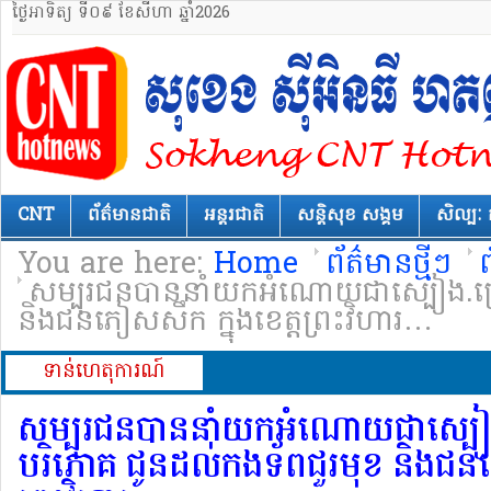
ថ្ងៃអាទិត្យ ទី០៩ ខែសីហា ឆ្នាំ2026
CNT
ព័ត៌មានជាតិ
អន្តរជាតិ
សន្តិសុខ សង្គម
សិល្បៈ 
You are here:
Home
ព័ត៌មានថ្មីៗ
សម្បុរជនបាននាំយកអំណោយជាស្បៀង.គ្
និងជនភៀសសឹក ក្នុងខេត្តព្រះវិហារ…
ទាន់ហេតុការណ៍
សម្បុរជនបាននាំយកអំណោយជាស្ប
បរិភោគ ជូនដល់កងទ័ពជួរមុខ និងជនភៀ