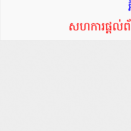
សហការផ្តល់ព័