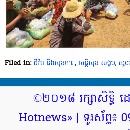
Filed in:
ជីវិត និងសុខភាព
,
សន្តិសុខ សង្គម
,
សូម
©២០១៨ រក្សាសិទ្ធិ 
Hotnews» | ទូរស័ព្ទ៖ 