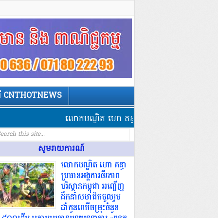
ពី CNTHOTNEWS
លោកបណ្ឌិត ហោ គន្ធា ប្រធានអង្គការ​ចីរភាព​បរិស្ថាន​កម
សូមរាយការណ៍
លោកបណ្ឌិត ហោ គន្ធា
ប្រធានអង្គការ​ចីរភាព​
បរិស្ថាន​កម្ពុជា អញ្ជើញ
ដឹកនាំសមាជិកចូលរួម
ដាំកូន​ឈើ​ចម្រុះ​ចំនួន