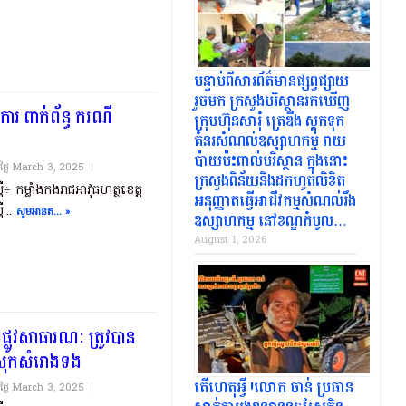
បន្ទាប់ពីសារព័ត៌មានផ្សព្វផ្សាយ
រួចមក ក្រសួងបរិស្ថានរកឃើញ
ារ ពាក់ព័ន្ធ ករណី
ក្រុមហ៊ុនសារុំ ត្រេឌីង ស្តុកទុក
គំនរសំណល់ឧស្សាហកម្ម រាយ
ប៉ាយប៉ះពាល់បរិស្ថាន ក្នុងនោះ
យថ្ងៃ​ March 3, 2025
|
ក្រសួងពិន័យនិងដកហូតលិខិត
្ពឺ÷ កម្លាំងកងរាជអាវុធហត្ថខេត្ត
អនុញ្ញាតធ្វើអាជីវកម្មសំណល់រឹង
ឺ...
សូមអានត... »
ឧស្សាហកម្ម.នៅខណ្ឌកំបូល…
August 1, 2026
្លូវសាធារណៈ​ ត្រូវបាន
្រុកសំរោងទង..
តើហេតុអ្វី.!លោក ចាន់ ប្រធាន
យថ្ងៃ​ March 3, 2025
|