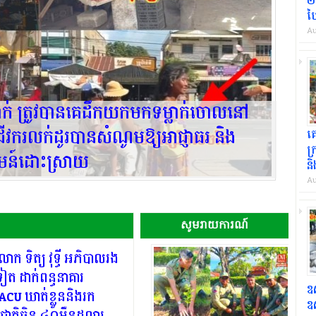
២.
ប
Au
ាក់ ត្រូវបានគេដឹកយកមកទម្លាក់ចោលនៅ
អាជីវករលក់ដូរបានសំណូមឱ្យអាជ្ញាធរ និង
គ
ក
រាគមន៍ដោះស្រាយ
និ
Au
Comments Off
on មនុស្សវិកលចរិតចំនួន៤នាក់ ត្រូវបានគេដឹកយកមកទម្លាក់ចោលនៅក្នុង
Posted by
រសង្គមកិច្ចជួយអន្តរាគមន៍ដោះស្រាយ
សារុំ ត្រ
សប្រុសចំនួន២នាក់ ផ្សេងទៀតដែលគេស្គាល់ច្បាស់ថាមានសតិមិនប្រក្រតី(វិកល
ភ្នំពេញ
សូមរាយការណ៍
ាំងក្រឡឹង...
ខែកក្កដ
សូមអានត... »
លោក ទិត្យ វុទ្ធី អភិបាលរង
ទៀត ដាក់ពន្ធនាគារ
ឧ
ACU ឃាត់ខ្លួននិងរក
ឧ