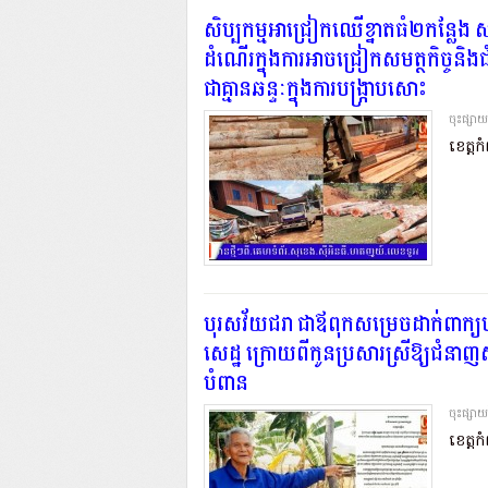
សិប្បកម្មអាជ្រៀកឈើខ្នាតធំ២កន្លែង សង
ដំណើរក្នុងការអាចជ្រៀកសមត្ថកិច្ចនិងជ
ជាគ្មានឆន្ទៈក្នុងការបង្ក្រាបសោះ..
ចុះផ្សា
ខេត្តកំ
បុរសវ័យជរា ជាឪពុកសម្រេចដាក់ពាក្
សេដ្ឋ ក្រោយពីកូនប្រសារស្រីឱ្យជំនាញសុ
បំពាន
ចុះផ្សា
ខេត្តកំ