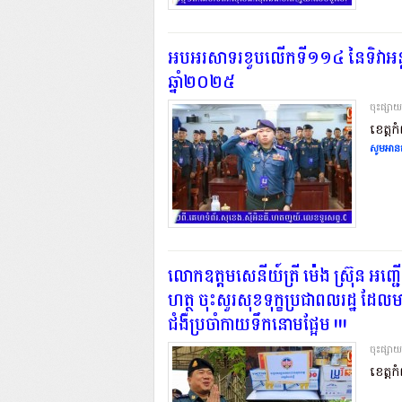
អបអរសាទរខួបលើកទី១១៤ នៃទិវាអន្ត
ឆ្នាំ២០២៥
ចុះផ្សា
ខេត្តកំ
សូមអានត
លោកឧត្តមសេនីយ៍ត្រី ម៉េង ស្រ៊ុន អញ្ជ
ហត្ថ ចុះសួរសុខទុក្ខប្រជាពលរដ្ឋ ដែល
ជំងឺប្រចាំកាយទឹកនោមផ្អែម !!!
ចុះផ្សា
ខេត្តកំ