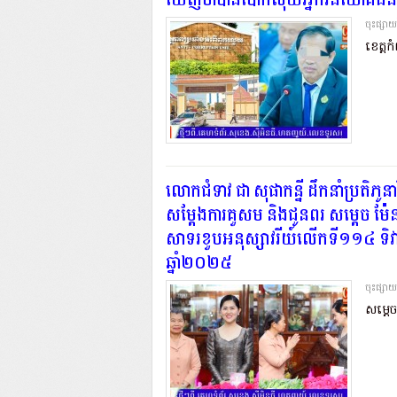
ឃើញថាបានបោកលុយអ្នកវិនិយោគជនជាត
ចុះផ្សា
ខេត្តក
លោកជំទាវ ជា សុផាកន្នី ដឹកនាំប្រតិភូនា
សម្តែងការគួសម និងជូនពរ សម្តេច ម៉
សាទរខួបអនុស្សាវរីយ៍លើកទី១១៤ ទិវាអ
ឆ្នាំ២០២៥
ចុះផ្សា
សម្តេច