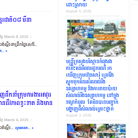
ដោះស្រាយ
August 5, 2026
រជាតិ០៨ មីនា
យថ្ងៃ​ March 8, 2025
|
ពង់ស្ពឺ៖នាព្រឹកថ្ងៃសៅរ៍...
... »
មន្ត្រីក្រសួងបរិស្ថានកំពុងរង
ការរិះគន់ពីពលរដ្ឋករណី រក
ឃើញក្រុមហ៊ុនសារុំ ត្រេឌីង
ស្តុកទុកគំនរសំណល់រឹង
ឧស្សាហកម្ម និងការរាយប៉ាយ
ើញដឹកនាំក្រុមការងារអាវុធ
សំណល់រឹងឧស្សាហកម្ម នៅក្នុង
ខណ្ឌកំបូល តែមិនបានបញ្ជាក់
មានជីវភាពខ្វះខាត និងមាន
បង្ហាញពីសំណល់គ្រោះថ្នាក់
August 3, 2026
យថ្ងៃ​ March 4, 2025
|
ពង់ស្ពឺ៖...
សូមអានត... »