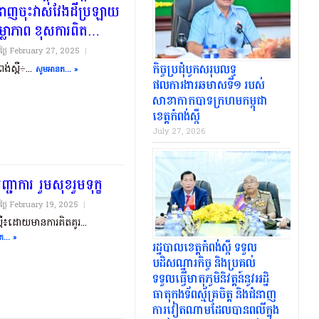
ីជំនាញចុះវាស់វែងដីប្រឡាយ
សម្លាភាព ខុសការពិត…
យថ្ងៃ​ February 27, 2025
|
កិច្ចប្រជុំបូកសរុបលទ្ធ
ពង់ស្ពឺ÷...
សូមអានត... »
ផលការងារឆមាសទី១ របស់
សាខាកាកបាទក្រហមកម្ពុជា
ខេត្តកំពង់ស្ពឺ
July 27, 2026
្ជាការ .រួមសុខរួមទុក្ខ
យថ្ងៃ​ February 19, 2025
|
្ពឺ៖ដោយមានការគិតគូរ...
... »
រដ្ឋបាលខេត្តកំពង់ស្ពឺ ទទួល
បដិសណ្ឋារកិច្ច និងប្រគល់
ទទួលធ្វើមាតុភូមិនិវត្តន៍នូវអដ្ឋិ
ធាតុកងទ័ពស្ម័គ្រចិត្ត និងជំនាញ
ការវៀតណាមដែលបានពលីក្នុង