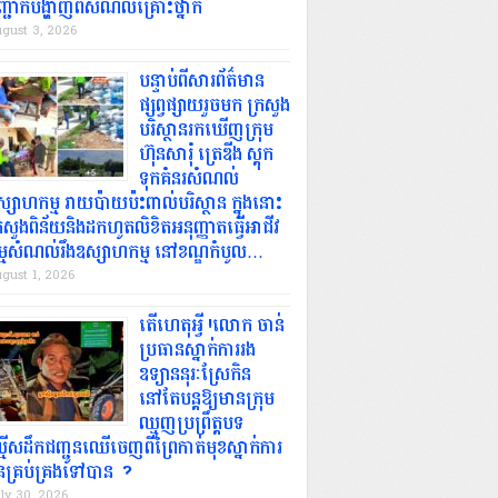
្ជាក់បង្ហាញពីសំណល់គ្រោះថ្នាក់
gust 3, 2026
បន្ទាប់ពីសារព័ត៌មាន
ផ្សព្វផ្សាយរួចមក ក្រសួង
បរិស្ថានរកឃើញក្រុម
ហ៊ុនសារុំ ត្រេឌីង ស្តុក
ទុកគំនរសំណល់
្សាហកម្ម រាយប៉ាយប៉ះពាល់បរិស្ថាន ក្នុងនោះ
រសួងពិន័យនិងដកហូតលិខិតអនុញ្ញាតធ្វើអាជីវ
ម្មសំណល់រឹងឧស្សាហកម្ម.នៅខណ្ឌកំបូល…
gust 1, 2026
តើហេតុអ្វី.!លោក ចាន់
ប្រធានស្នាក់ការរង
ឧទ្យាននុរៈស្រែកិន.
នៅតែបន្តឱ្យមានក្រុម
ឈ្មួញប្រព្រឹត្តបទ
្មើសដឹកជញ្ជូនឈើចេញពីព្រៃកាត់មុខស្នាក់ការ
លួនគ្រប់គ្រងទៅបាន..?
ly 30, 2026