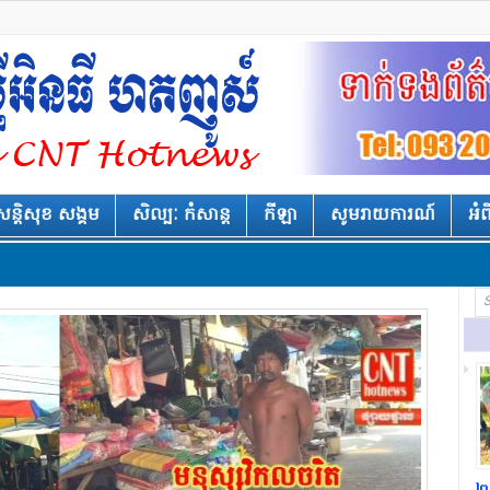
សន្តិសុខ សង្គម
សិល្បៈ កំសាន្ត
កីឡា
សូមរាយការណ៍
អំ