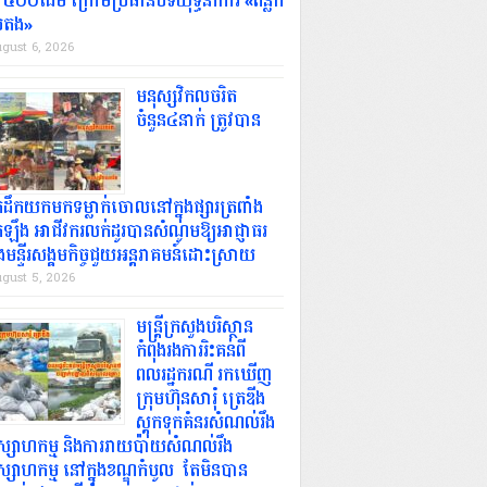
៥០០​ដើម ក្រោម​ប្រធានបទ​យុទ្ធនាការ «​ពន្លក​
ៃតង​».
gust 6, 2026
មនុស្សវិកលចរិត
ចំនួន៤នាក់ ត្រូវបាន
មន្ត្រីក្រសួងបរិស្ថានកំពុងរងការរិះគន់ពីពលរដ្ឋករណ
ហ៊ុនសារុំ ត្រេឌីង ស្តុកទុកគំនរសំណល់រឹងឧស្សាហកម្
ប៉ាយសំណល់រឹងឧស្សាហកម្ម នៅក្នុងខណ្ឌកំបូល តែម
េដឹកយកមកទម្លាក់ចោលនៅក្នុងផ្សារត្រពាំង
្រឡឹង អាជីវករលក់ដូរបានសំណូមឱ្យអាជ្ញាធរ
បង្ហាញពីសំណល់គ្រោះថ្នាក់
ងមន្ទីរសង្គមកិច្ចជួយអន្តរាគមន៍ដោះស្រាយ
gust 5, 2026
 ព័ត៌មានថ្មីៗ ចេញផ្សាយថ្ងៃទី August 3, 2026
|
Comments Off
on មន្ត្រីក្រសួងបរិស្ថានកំពុងរងកា
េឌីង ស្តុកទុកគំនរសំណល់រឹងឧស្សាហកម្ម និងការរាយប៉ាយសំណល់រឹងឧស្សាហកម្ម នៅក្នុងខណ្ឌកំបូល តែមិនបានបញ្ជា
មន្ត្រីក្រសួងបរិស្ថាន
៖ យោងតាមផេកហ្វេសប៊ុកផ្លូវការរបស់ក្រសួងបរិស្ថាន ក្រោយពីមន្រ្តីជំនាញនៃអគ្គនាយកដ្
កំពុងរងការរិះគន់ពី
ា ឆ្នាំ២០២៦...
សូមអានត... »
ពលរដ្ឋករណី រកឃើញ
ក្រុមហ៊ុនសារុំ ត្រេឌីង
ស្តុកទុកគំនរសំណល់រឹង
ស្សាហកម្ម និងការរាយប៉ាយសំណល់រឹង
ស្សាហកម្ម នៅក្នុងខណ្ឌកំបូល តែមិនបាន