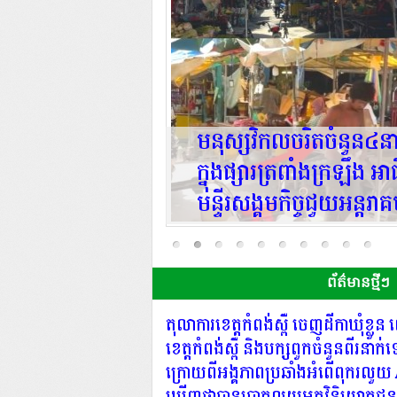
ន​កម្ពុជា អញ្ជើញ
មនុស្សវិកលចរិតចំនួន៤ន
០​ដើម ក្រោម​
ក្នុងផ្សារត្រពាំងក្រឡឹង 
មន្ទីរសង្គមកិច្ចជួយអន្ត
្គការ​ចីរភាព​បរិស្ថាន​កម្ពុជា អញ្ជើញ
Posted by ព័ត៌មានថ្មីៗ ចេញផ្សាយថ្ងៃទី August 5, 2026
|
ផ្សារត្រពាំងក្រឡឹង អាជីវករលក់ដូរបានសំណូមឱ្យអាជ្ញាធរ និងមន្ទី
​០២ ខែ​សីហា ឆ្នាំ​២០២៦ បានអញ្ជើញ
ខេត្តកំពង់ស្ពឺ៖ មនុស្សស្រីចំនួន២នាក់ និងមនុស្
ព័ត៌មានថ្មីៗ
ចរិត) ត្រូវបានគេប្រទះឃើញដើរពាសពេញផ្សារត្រព
តុលាការខេត្តកំពង់ស្ពឺ ចេញដីកាឃុំខ្លួន 
ខេត្តកំពង់ស្ពឺ និងបក្សពួកចំនួនពីរនាក់
ក្រោយពីអង្គភាពប្រឆាំងអំពើពុករលួយ 