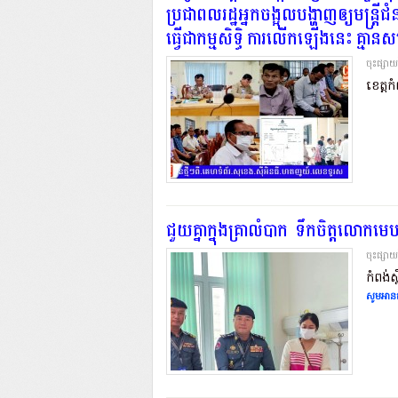
ប្រជាពលរដ្ឋអ្នកចង្អុលបង្ហាញឲ្យមន្ត្រ
ធ្វើជាកម្មសិទ្ធិ ការលើកឡើងនេះ គ្មាន
ចុះផ្សា
ខេត្តកំ
ជួយគ្នាក្នុងគ្រាលំបាក .ទឹកចិត្តលោកមេបញ
ចុះផ្សា
កំពង់ស
សូមអានត