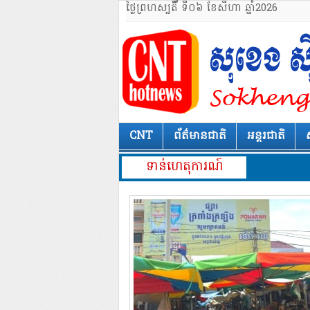
ថ្ងៃព្រហស្បតិ៍័ ទី០៦ ខែសីហា ឆ្នាំ2026
CNT
ព័ត៌មានជាតិ
អន្តរជាតិ
ទាន់ហេតុការណ៍