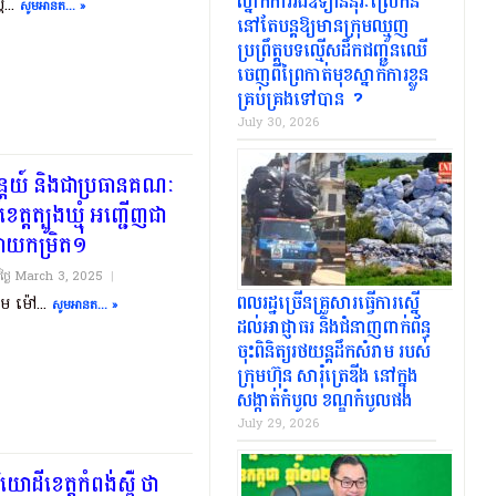
ស្នាក់ការរងឧទ្យាននុរៈស្រែកិន.
ឺ​...
សូមអានត... »
នៅតែបន្តឱ្យមានក្រុមឈ្មួញ
ប្រព្រឹត្តបទល្មើសដឹកជញ្ជូនឈើ
ចេញពីព្រៃកាត់មុខស្នាក់ការខ្លួន
គ្រប់គ្រងទៅបាន..?
July 30, 2026
្រៃយ៍ និងជាប្រធានគណៈ
ត្បូងឃ្មុំ​ អញ្ជើញ​ជា
បាយ​កម្រិត​១
យថ្ងៃ​ March 3, 2025
|
ពលរដ្ឋច្រើនគ្រួសារធ្វើការស្នើ
ម ម៉ៅ...
សូមអានត... »
ដល់អាជ្ញាធរ និងជំនាញពាក់ព័ន្ធ
ចុះពិនិត្យរថយន្តដឹកសំរាម របស់
ក្រុមហ៊ុន សារុំត្រេឌីង នៅក្នុង
សង្កាត់កំបូល ខណ្ឌកំបូលផង
July 29, 2026
រិយោដីខេត្តកំពង់ស្ពឺ ថា