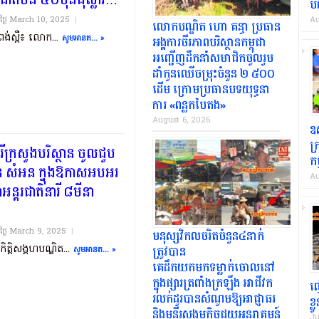
ិចិន ៤០ម៉ឺនដុល្លារ…
បញ
យថ្ងៃ​ March 10, 2025
|
Au
លោកបណ្ឌិត ហោ គន្ធា ប្រធាន
ំពង់ស្ពឺ៖ លោក...
សូមអានត... »
អង្គការ​ចីរភាព​បរិស្ថាន​កម្ពុជា
អញ្ជើញដឹកនាំសមាជិកចូលរួម
ដាំកូន​ឈើ​ចម្រុះ​ចំនួន ២.៥០០​
ដើម ក្រោម​ប្រធានបទ​យុទ្ធនា
ការ «​ពន្លក​បៃតង​».
August 6, 2026
ឧស
ក្
រីក្រសួងបរិស្ថាន ចូលជួប
ក
ែន សំអន ក្នុងឱកាសអបអរ
Au
ន្តរជាតិនារី ៨មីនា
យថ្ងៃ​ March 9, 2025
|
មនុស្សវិកលចរិតចំនួន៤នាក់
កិត្តិសង្គហបណ្ឌិត...
ត្រូវបាន
សូមអានត... »
គេដឹកយកមកទម្លាក់ចោលនៅ
ក្នុងផ្សារត្រពាំងក្រឡឹង អាជីវក
ល
រលក់ដូរបានសំណូមឱ្យអាជ្ញាធរ
ខ្
និងមន្ទីរសង្គមកិច្ចជួយអន្តរាគមន៍
Ju