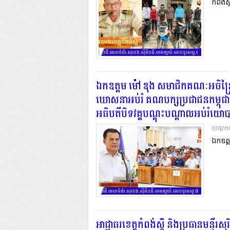
កំពង់ស្ព
ឯកឧត្តម ម៉ៅ ឌុង សមាជិកគណៈអចិន្ត
ឃោសនាអប់រំ គណបក្សប្រជាជនកម្ពុជាខេត្ត
អធិបតី​បិទ​វគ្គ​បណ្ដុះបណ្ដាល​អប់រំ​យោ
ចុះផ្សា
ឯកឧត្ត
អាជ្ញាធរខេត្តកំពង់ស្ពឺ និងប្រធានមន្ទីរសុ