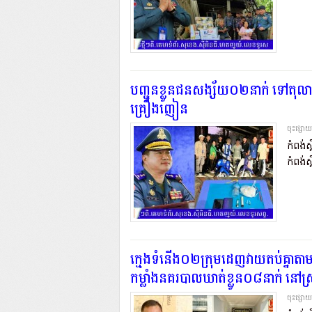
បញ្ជូនខ្លួនជនសង្ស័យ០២នាក់ ទៅតុលាក
គ្រឿងញៀន..
ចុះផ្សា
កំពង់ស
កំពង់ស្ព
ក្មេង​ទំនើង​០២ក្រុមដេញវាយតប់គ្នាតាមផ
កម្លាំងនគរបាល​ឃាត់ខ្លួន០៨នាក់ នៅស
ចុះផ្សា