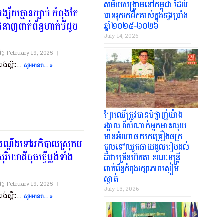
សម័យសង្រ្គាមនៅកម្ពុជា ដែល
្ស័យគ្មានច្បាប់ កំពុងតែ
បានរុករកជីកគាស់ក្នុងរដូវប្រាំង
ំនាញពាក់ព័ន្ធហាក់បីដូច
ឆ្នាំ២០២៥-២០២៦
July 14, 2026
យថ្ងៃ​ February 19, 2025
|
ពង់ស្ពឺ៖...
សូមអានត... »
ព្រៃឈើត្រូវបានបំផ្លាញ់យ៉ាង
រង្គាល ពីសំណាក់អ្នកមានលុយ
មានអំណាច យកគ្រឿងចក្រ
យបណ្តឹងទៅអភិបាលស្រុកប
ចូលទៅឈូកឆាយដូលរៀបដល់
រិយោដីចុចធ្វើប្លង់ទាំង
ដីជាច្រើនហិកតា ខណៈមន្ត្រី
ពាក់ព័ន្ធកំពុងរក្សាភាពស្ងៀម
ស្ងាត់..
យថ្ងៃ​ February 19, 2025
|
July 13, 2026
ពង់ស្ពឺ៖...
សូមអានត... »